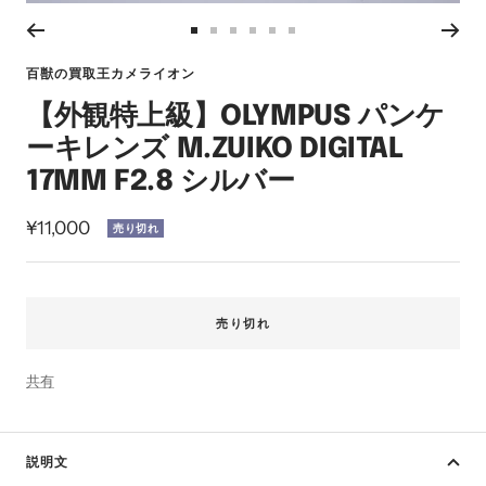
ー
ム
ス
ス
ス
ス
ス
ス
イ
ラ
ラ
ラ
ラ
ラ
ラ
ン
百獣の買取王カメライオン
イ
イ
イ
イ
イ
イ
【外観特上級】OLYMPUS パンケ
ド
ド
ド
ド
ド
ド
に
に
に
に
に
に
ーキレンズ M.ZUIKO DIGITAL
移
移
移
移
移
移
17MM F2.8 シルバー
動
動
動
動
動
動
1
2
3
4
5
6
セ
¥11,000
売り切れ
ー
ル
価
売り切れ
格
共有
説明文