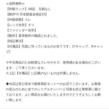
≪送料無料≫
【外観ランク】AB品 元箱なし
【動作1ケ月全額返金保証付】
【外観状態】スレ
【レンズ光学】チリ
【ファインダー光学】
【動作】基本動作の確認とれました。
【特記事項】
【付属品】写真に写っているものが全てです。[Fキャップ、Rキャッ
プ]
※中古商品のため軽度なスレや小キズ、使用感がある場合がござい
ます。ご了承くださいませ。
※上記【付属品】に記載のないものは付属しません。
◆当店は安心安全で顧客満足モットーのお店でございます。お客様
の安心のために全てのシリアルナンバーと写真を控え警察署に届け
ております。よい商品をお届けいたしますのでどうぞよろしくお願
い致します。