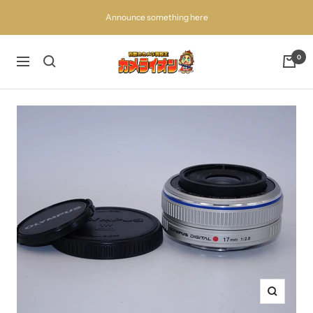
コ
Announce something here
ン
テ
ン
百
0
ナ
ツ
獣
ビ
へ
の
ゲ
ス
買
ー
キ
取
シ
ッ
王
ョ
プ
カ
ン
メ
ラ
イ
オ
ン
ズ