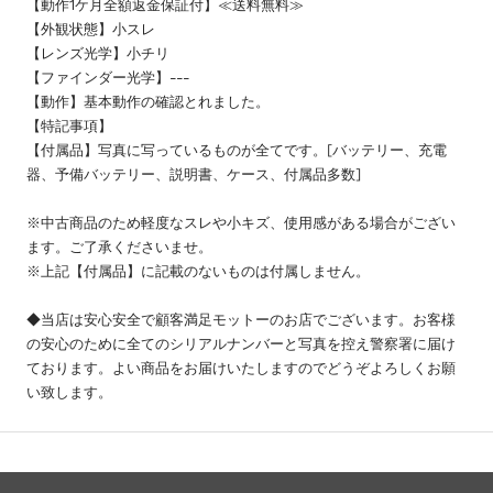
【動作1ケ月全額返金保証付】≪送料無料≫
【外観状態】小スレ
【レンズ光学】小チリ
【ファインダー光学】---
【動作】基本動作の確認とれました。
【特記事項】
【付属品】写真に写っているものが全てです。[バッテリー、充電
器、予備バッテリー、説明書、ケース、付属品多数]
※中古商品のため軽度なスレや小キズ、使用感がある場合がござい
ます。ご了承くださいませ。
※上記【付属品】に記載のないものは付属しません。
◆当店は安心安全で顧客満足モットーのお店でございます。お客様
の安心のために全てのシリアルナンバーと写真を控え警察署に届け
ております。よい商品をお届けいたしますのでどうぞよろしくお願
い致します。