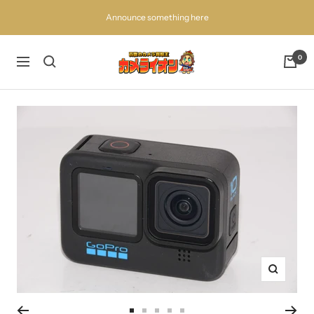
コ
Announce something here
ン
テ
ン
百
0
ナ
ツ
獣
ビ
へ
の
ゲ
ス
買
ー
キ
取
シ
ッ
王
ョ
プ
カ
ン
メ
ラ
イ
オ
ン
ズ
ー
ム