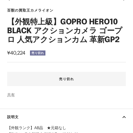
ス
ス
ス
ス
ス
イ
ラ
ラ
ラ
ラ
ラ
ン
百獣の買取王カメライオン
イ
イ
イ
イ
イ
【外観特上級】GOPRO HERO10
ド
ド
ド
ド
ド
に
に
に
に
に
BLACK アクションカメラ ゴープ
移
移
移
移
移
ロ 人気アクションカム 革新GP2
動
動
動
動
動
1
2
3
4
5
セ
¥40,224
売り切れ
ー
ル
価
売り切れ
格
共有
説明文
【外観ランク】AB品 ★元箱なし