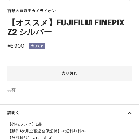
ス
ス
ス
ス
ス
ス
イ
ラ
ラ
ラ
ラ
ラ
ラ
ン
百獣の買取王カメライオン
イ
イ
イ
イ
イ
イ
【オススメ】FUJIFILM FINEPIX
ド
ド
ド
ド
ド
ド
に
に
に
に
に
に
Z2 シルバー
移
移
移
移
移
移
動
動
動
動
動
動
セ
¥5,900
売り切れ
1
2
3
4
5
6
ー
ル
価
売り切れ
格
共有
説明文
【外観ランク】B品
【動作1ケ月全額返金保証付】≪送料無料≫
【外観状態】スレ、キズ