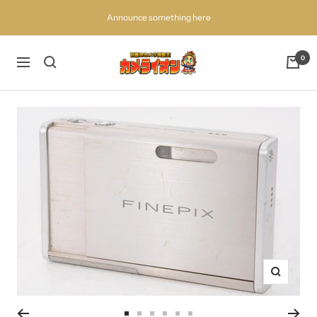
コ
Announce something here
ン
テ
ン
百
0
ナ
ツ
獣
ビ
へ
の
ゲ
ス
買
ー
キ
取
シ
ッ
王
ョ
プ
カ
ン
メ
ラ
イ
オ
ン
ズ
ー
ム