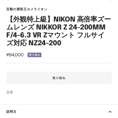
ス
ス
ス
ス
ス
ス
イ
ラ
ラ
ラ
ラ
ラ
ラ
ン
百獣の買取王カメライオン
イ
イ
イ
イ
イ
イ
【外観特上級】NIKON 高倍率ズー
ド
ド
ド
ド
ド
ド
に
に
に
に
に
に
ムレンズ NIKKOR Z 24-200MM
移
移
移
移
移
移
F/4-6.3 VR Zマウント フルサイ
動
動
動
動
動
動
ズ対応 NZ24-200
1
2
3
4
5
6
セ
¥94,000
売り切れ
ー
ル
価
売り切れ
格
共有
説明文