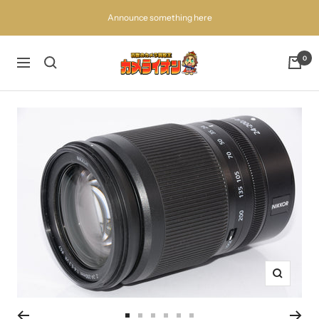
コ
Announce something here
ン
テ
ン
百
0
ナ
ツ
獣
ビ
へ
の
ゲ
ス
買
ー
キ
取
シ
ッ
王
ョ
プ
カ
ン
メ
ラ
イ
オ
ン
ズ
ー
ム