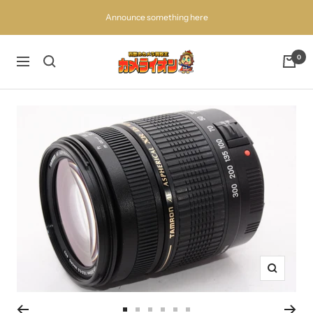
コ
Announce something here
ン
テ
ン
百
0
ナ
ツ
獣
ビ
へ
の
ゲ
ス
買
ー
キ
取
シ
ッ
王
ョ
プ
カ
ン
メ
ラ
イ
オ
ン
ズ
ー
ム