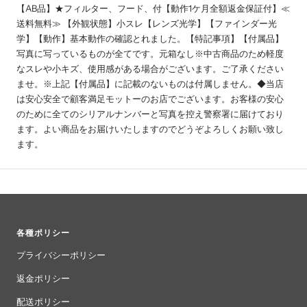
【AB品】★フィルター、フード、付【動作1ケ月全額返金保証付】≪
送料無料≫ 【外観状態】小スレ【レンズ光学】【ファインダー光
学】【動作】基本動作の確認とれました。【特記事項】【付属品】
写真に写っているものが全てです。元箱なし※中古商品のため軽度
なスレや小キズ、使用感がある場合がございます。ご了承ください
ませ。※上記【付属品】に記載のないものは付属しません。◆当店
は安心安全で顧客満足モットーのお店でございます。お客様の安心
のために全てのシリアルナンバーと写真を控え警察署に届けており
ます。よい商品をお届けいたしますのでどうぞよろしくお願い致し
ます。
各種ポリシー
プライバシーポリシー
返金ポリシー
配送ポリシー