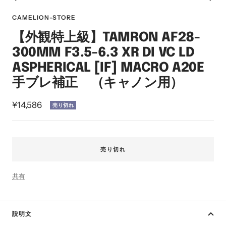
ス
ス
ス
ス
ス
ス
イ
ラ
ラ
ラ
ラ
ラ
ラ
ン
CAMELION-STORE
イ
イ
イ
イ
イ
イ
【外観特上級】TAMRON AF28-
ド
ド
ド
ド
ド
ド
に
に
に
に
に
に
300MM F3.5-6.3 XR DI VC LD
移
移
移
移
移
移
ASPHERICAL [IF] MACRO A20E
動
動
動
動
動
動
手ブレ補正 （キャノン用）
1
2
3
4
5
6
セ
¥14,586
売り切れ
ー
ル
価
売り切れ
格
共有
説明文