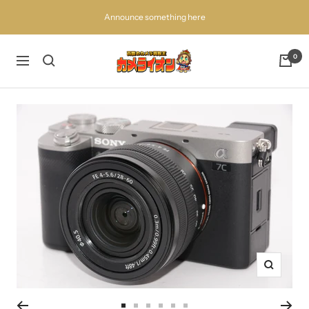
コ
Announce something here
ン
テ
ン
百
0
ナ
ツ
獣
ビ
へ
の
ゲ
ス
買
ー
キ
取
シ
ッ
王
ョ
プ
カ
ン
メ
ラ
イ
オ
ン
ズ
ー
ム