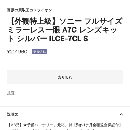
ス
ス
ス
ス
ス
ス
イ
ラ
ラ
ラ
ラ
ラ
ラ
ン
百獣の買取王カメライオン
イ
イ
イ
イ
イ
イ
【外観特上級】ソニー フルサイズ
ド
ド
ド
ド
ド
ド
に
に
に
に
に
に
ミラーレス一眼 Α7C レンズキッ
移
移
移
移
移
移
ト シルバー ILCE-7CL S
動
動
動
動
動
動
1
2
3
4
5
6
セ
¥201,960
売り切れ
ー
ル
価
売り切れ
格
共有
説明文
【AB品】★予備バッテリー、元箱、付【動作1ケ月全額返金保証付】