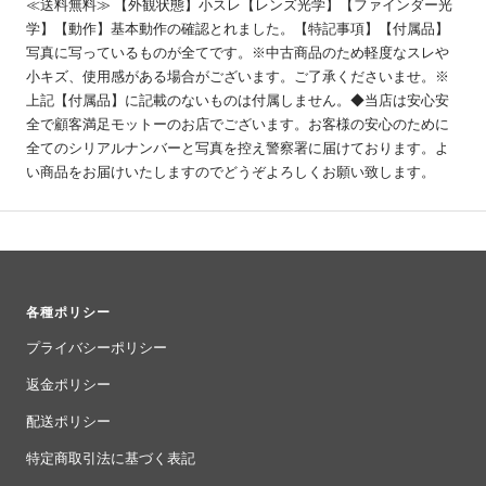
≪送料無料≫ 【外観状態】小スレ【レンズ光学】【ファインダー光
学】【動作】基本動作の確認とれました。【特記事項】【付属品】
写真に写っているものが全てです。※中古商品のため軽度なスレや
小キズ、使用感がある場合がございます。ご了承くださいませ。※
上記【付属品】に記載のないものは付属しません。◆当店は安心安
全で顧客満足モットーのお店でございます。お客様の安心のために
全てのシリアルナンバーと写真を控え警察署に届けております。よ
い商品をお届けいたしますのでどうぞよろしくお願い致します。
各種ポリシー
プライバシーポリシー
返金ポリシー
配送ポリシー
特定商取引法に基づく表記