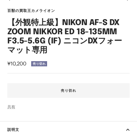
ス
ス
ス
ス
ス
ス
イ
ラ
ラ
ラ
ラ
ラ
ラ
ン
百獣の買取王カメライオン
イ
イ
イ
イ
イ
イ
【外観特上級】NIKON AF-S DX
ド
ド
ド
ド
ド
ド
に
に
に
に
に
に
ZOOM NIKKOR ED 18-135MM
移
移
移
移
移
移
F3.5-5.6G (IF) ニコンDXフォー
動
動
動
動
動
動
マット専用
1
2
3
4
5
6
セ
¥10,200
売り切れ
ー
ル
価
売り切れ
格
共有
説明文