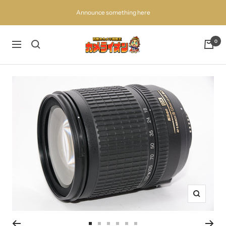
コ
Announce something here
ン
テ
ン
百
0
ナ
ツ
獣
ビ
へ
の
ゲ
ス
買
ー
キ
取
シ
ッ
王
ョ
プ
カ
ン
メ
ラ
イ
オ
ン
ズ
ー
ム